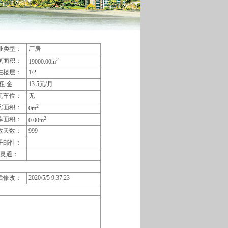
业类型：
厂房
2
筑面积：
19000.00m
在楼层：
1/2
租 金
13.5元/月
无车位：
无
2
房面积：
0m
2
库面积：
0.00m
效天数：
999
子邮件：
灵通：
后修改：
2020/5/5 9:37:23