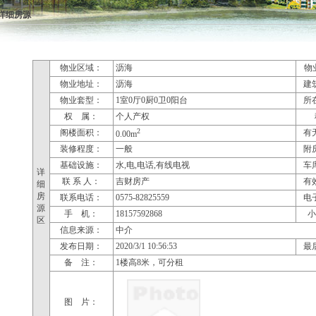
详细房源
物业区域：
沥海
物
物业地址：
沥海
建
物业套型：
1室0厅0厨0卫0阳台
所
权 属：
个人产权
2
阁楼面积：
有
0.00m
装修程度：
一般
附
基础设施：
水,电,电话,有线电视
车
详
联 系 人：
吉财房产
有
细
房
联系电话：
0575-82825559
电
源
手 机：
18157592868
小
区
信息来源：
中介
发布日期：
2020/3/1 10:56:53
最
备 注：
1楼高8米，可分租
图 片：