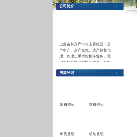
公司简介
上虞吉财房产中介主要经营：房
产中介、房产租凭、房产销售代
理、办理二手房按揭等业务。我
们自始至终坚持以高质量、高服
务、高规范为准则，本着以人为
房源登记
本、以客户主上为原则，并以最
专业、最诚信为操作模式，为广
大需求买房和卖房的客户搭建买
卖桥梁，欢迎广大客户到本中介
享受最放心的服务，您们的满意
就是我们最大的追求。
出租登记
求租登记
出售登记
求购登记