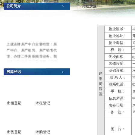
公司简介
详细房源
物业区域：
物业地址：
物业套型：
1
上虞吉财房产中介主要经营：房
产中介、房产租凭、房产销售代
权 属：
理、办理二手房按揭等业务。我
阁楼面积：
0
们自始至终坚持以高质量、高服
装修程度：
务、高规范为准则，本着以人为
基础设施：
水
房源登记
本、以客户主上为原则，并以最
详
联 系 人：
细
专业、最诚信为操作模式，为广
房
联系电话：
0
大需求买房和卖房的客户搭建买
源
卖桥梁，欢迎广大客户到本中介
手 机：
1
区
享受最放心的服务，您们的满意
信息来源：
出租登记
求租登记
就是我们最大的追求。
发布日期：
20
备 注：
1
图 片：
出售登记
求购登记