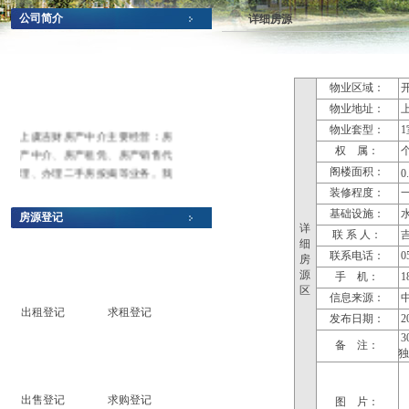
公司简介
详细房源
物业区域：
物业地址：
物业套型：
1
上虞吉财房产中介主要经营：房
权 属：
产中介、房产租凭、房产销售代
理、办理二手房按揭等业务。我
阁楼面积：
0
们自始至终坚持以高质量、高服
装修程度：
务、高规范为准则，本着以人为
基础设施：
水
房源登记
本、以客户主上为原则，并以最
详
联 系 人：
专业、最诚信为操作模式，为广
细
联系电话：
0
房
大需求买房和卖房的客户搭建买
源
手 机：
1
卖桥梁，欢迎广大客户到本中介
区
享受最放心的服务，您们的满意
信息来源：
出租登记
求租登记
就是我们最大的追求。
发布日期：
20
3
备 注：
出售登记
求购登记
图 片：