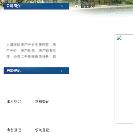
公司简介
楼盘展示
上虞吉财房产中介主要经营：房
产中介、房产租凭、房产销售代
理、办理二手房按揭等业务。我
们自始至终坚持以高质量、高服
务、高规范为准则，本着以人为
房源登记
本、以客户主上为原则，并以最
专业、最诚信为操作模式，为广
大需求买房和卖房的客户搭建买
卖桥梁，欢迎广大客户到本中介
享受最放心的服务，您们的满意
出租登记
求租登记
就是我们最大的追求。
出售登记
求购登记